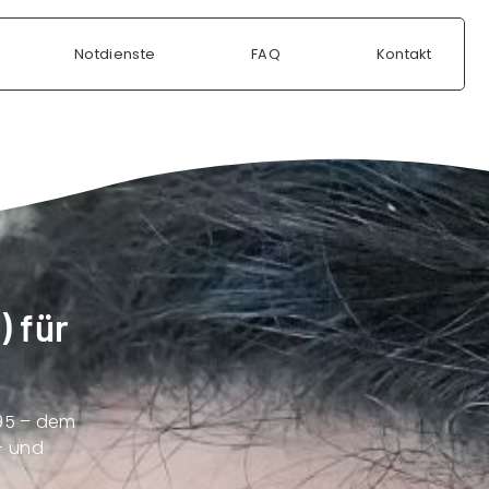
Notdienste
FAQ
Kontakt
) für
E95 – dem
- und