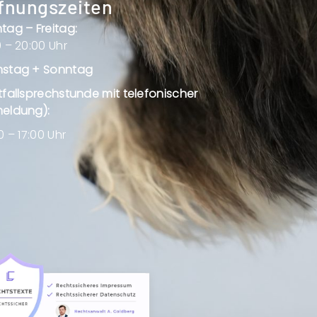
fnungszeiten
tag – Freitag:
 – 20:00 Uhr
stag + Sonntag
tfallsprechstunde mit telefonischer
eldung):
0 – 17:00 Uhr