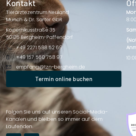
Kontakt
Öf
Tierärztezentrum Neuland
Mon
Münch & Dr. Sarter GbR
8:00
Kopernikusstraße 35
Sam
50126 Bergheim-Paffendorf
(No
+49 2271 588 52 69
Anm
+49 157 560 758 97
10:0
empfang@tzn-bergheim.de
Termin online buchen
Folgen Sie uns auf unseren Social-Media-
Kanälen und bleiben so immer auf dem
Laufenden.