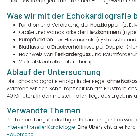
Funktionsstörungen früh erkennen – ausgewertet von u
Was wir mit der Echokardiografie 
Funktion und Verdickung der
Herzklappen
(z. B.
Größe und Wandstärke der
Herzkammern
(Hyper
Pumpfunktion
des Herzmuskels (systolische und 
Blutfluss und Druckverhältnisse
per Doppler (Kla
Nachweis von
Perikarderguss
und Raumforderu
Verlaufskontrolle unter Therapie
Ablauf der Untersuchung
Die Echokardiografie erfolgt in der Regel
ohne Narko
während wir den Schallkopf seitlich am Brustkorb an
40 Minuten. In den meisten Fällen liegt das Ergebnis 
Verwandte Themen
Bei behandlungsbedürftigen Befunden geht es weiter
interventioneller Kardiologie
. Eine Übersicht aller ka
Hauptseite
.