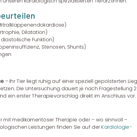
nseren kardiologisch spezialisierten Tierärztinnen.
beurteilen
 Mitralklappenendokardiose)
trophie, Dilatation)
diastolische Funktion)
ppeninsuffizienz, Stenosen, Shunts)
ngen
se
– Ihr Tier liegt ruhig auf einer speziell gepolsterten Lie
setzen. Die Untersuchung dauert je nach Fragestellung 
und ein erster Therapievorschlag direkt im Anschluss vor.
 mit medikamentöser Therapie oder – wo sinnvoll –
rdiologischen Leistungen finden Sie auf der
Kardiologie-