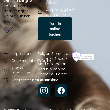
Wir sind Mitglied
758 97
im VUK:
(Verbund
empfang@tzn-
Unabhängiger
bergheim.de
Kleintierkliniken
e.V.)
Termin
online
buchen
Impressum
Folgen Sie uns auf
unseren Social-
Datenschutzerklärung
Media-Kanälen
Cookie-
und bleiben so
Richtlinien
immer auf dem
Laufenden.
Barrierefreiheitserklärung