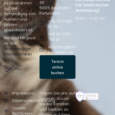
35
Fachtierärzten
mit telefonischer
50126 Bergheim-
auf die
Anmeldung):
Paffendorf
Behandlung von
10:00 – 17:00 Uhr
Hunden und
+49 2271 588
Katzen
52 69
spezialisiert ist.
+49 157 560
Wir sind Mitglied
758 97
im VUK:
(Verbund
empfang@tzn-
Unabhängiger
bergheim.de
Kleintierkliniken
e.V.)
Termin
online
buchen
Impressum
Folgen Sie uns auf
unseren Social-
Datenschutzerklärung
Media-Kanälen
Cookie-
und bleiben so
Richtlinien
immer auf dem