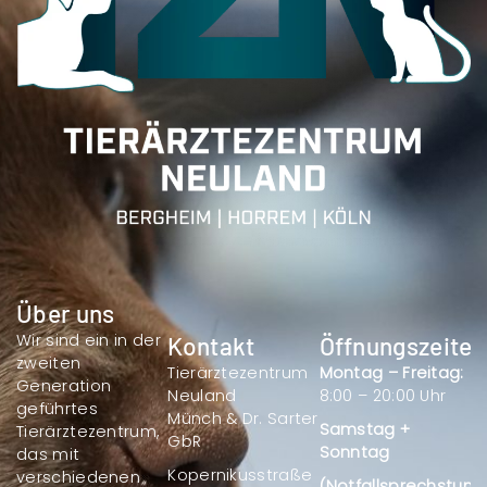
Über uns
Wir sind ein in der
Kontakt
Öffnungszeiten
zweiten
Tierärztezentrum
Montag – Freitag:
Generation
Neuland
8:00 – 20:00 Uhr
geführtes
Münch & Dr. Sarter
Samstag +
Tierärztezentrum,
GbR
Sonntag
das mit
Kopernikusstraße
verschiedenen
(Notfallsprechstund