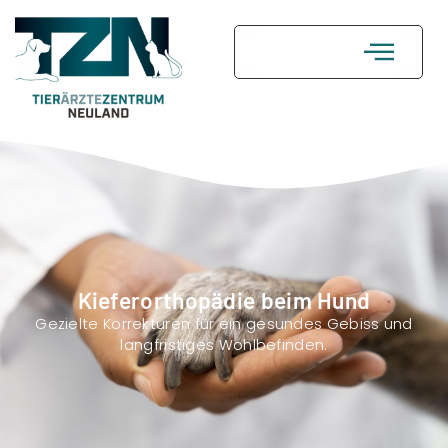
FAQ
Kontakt
Kieferorthopädie beim Hund
Gezielte Korrekturen für ein gesundes Gebiss und
langfristiges Wohlbefinden.