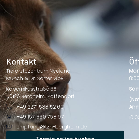
Kontakt
Öf
Tierärztezentrum Neuland
Mon
Münch & Dr. Sarter GbR
8:00
Kopernikusstraße 35
Sam
50126 Bergheim-Paffendorf
(No
+49 2271 588 52 69
Anm
+49 157 560 758 97
10:0
empfang@tzn-bergheim.de
Termin online buchen