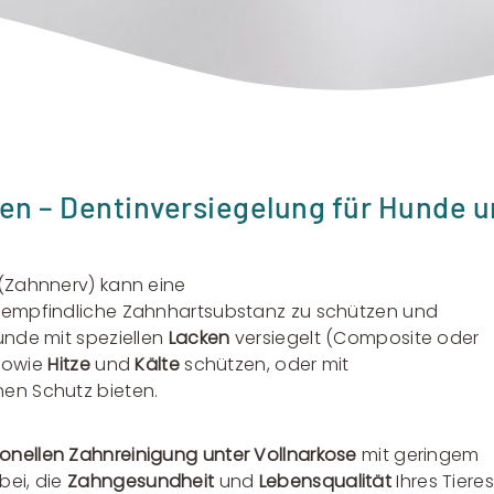
n – Dentinversiegelung für Hunde 
(Zahnnerv) kann eine
ie empfindliche Zahnhartsubstanz zu schützen und
nde mit speziellen
Lacken
versiegelt (Composite oder
 sowie
Hitze
und
Kälte
schützen, oder mit
hen Schutz bieten.
ionellen Zahnreinigung unter Vollnarkose
mit geringem
bei, die
Zahngesundheit
und
Lebensqualität
Ihres Tieres