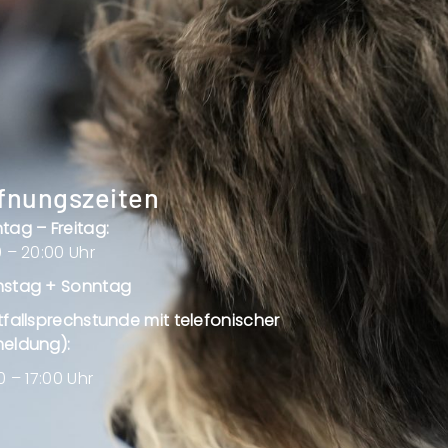
fnungszeiten
tag – Freitag:
 – 20:00 Uhr
stag + Sonntag
tfallsprechstunde mit telefonischer
eldung):
0 – 17:00 Uhr