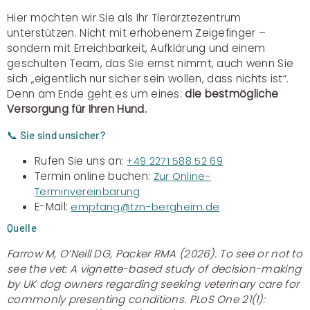
Hier möchten wir Sie als Ihr Tierärztezentrum
unterstützen. Nicht mit erhobenem Zeigefinger –
sondern mit Erreichbarkeit, Aufklärung und einem
geschulten Team, das Sie ernst nimmt, auch wenn Sie
sich „eigentlich nur sicher sein wollen, dass nichts ist“.
Denn am Ende geht es um eines:
die bestmögliche
Versorgung für Ihren Hund.
📞 Sie sind unsicher?
Rufen Sie uns an:
+49 2271 588 52 69
Termin online buchen:
Zur Online-
Terminvereinbarung
E-Mail:
empfang@tzn-bergheim.de
Quelle
Farrow M, O’Neill DG, Packer RMA (2026). To see or not to
see the vet: A vignette-based study of decision-making
by UK dog owners regarding seeking veterinary care for
commonly presenting conditions. PLoS One 21(1):