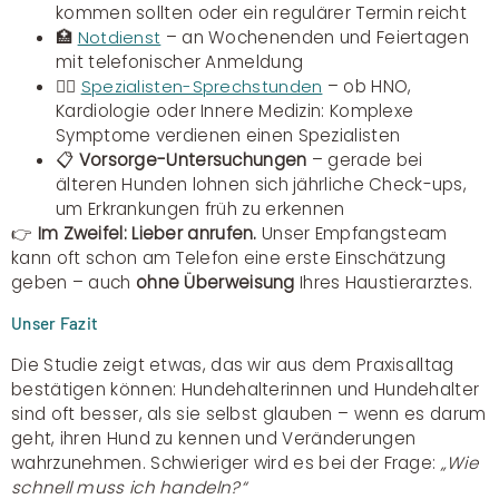
kommen sollten oder ein regulärer Termin reicht
🏥
– an Wochenenden und Feiertagen
Notdienst
mit telefonischer Anmeldung
👩‍⚕️
– ob HNO,
Spezialisten-Sprechstunden
Kardiologie oder Innere Medizin: Komplexe
Symptome verdienen einen Spezialisten
📋
Vorsorge-Untersuchungen
– gerade bei
älteren Hunden lohnen sich jährliche Check-ups,
um Erkrankungen früh zu erkennen
👉
Im Zweifel: Lieber anrufen.
Unser Empfangsteam
kann oft schon am Telefon eine erste Einschätzung
geben – auch
ohne Überweisung
Ihres Haustierarztes.
Unser Fazit
Die Studie zeigt etwas, das wir aus dem Praxisalltag
bestätigen können: Hundehalterinnen und Hundehalter
sind oft besser, als sie selbst glauben – wenn es darum
geht, ihren Hund zu kennen und Veränderungen
wahrzunehmen. Schwieriger wird es bei der Frage:
„Wie
schnell muss ich handeln?“