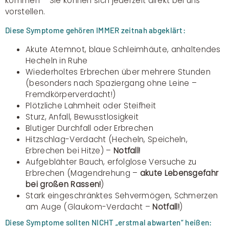
kommen – Sie können sich jederzeit direkt bei uns
vorstellen.
Diese Symptome gehören IMMER zeitnah abgeklärt:
Akute Atemnot, blaue Schleimhäute, anhaltendes
Hecheln in Ruhe
Wiederholtes Erbrechen über mehrere Stunden
(besonders nach Spaziergang ohne Leine –
Fremdkörperverdacht!)
Plötzliche Lahmheit oder Steifheit
Sturz, Anfall, Bewusstlosigkeit
Blutiger Durchfall oder Erbrechen
Hitzschlag-Verdacht (Hecheln, Speicheln,
Erbrechen bei Hitze) –
Notfall!
Aufgeblähter Bauch, erfolglose Versuche zu
Erbrechen (Magendrehung –
akute Lebensgefahr
bei großen Rassen!
)
Stark eingeschränktes Sehvermögen, Schmerzen
am Auge (Glaukom-Verdacht –
Notfall!
)
Diese Symptome sollten NICHT „erstmal abwarten“ heißen: