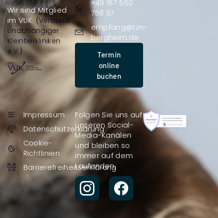
+49 157 560
Wir sind Mitglied
758 97
im VUK:
(Verbund
empfang@tzn-
Unabhängiger
bergheim.de
Kleintierkliniken
e.V.)
Termin
online
buchen
Impressum
Folgen Sie uns auf
unseren Social-
Datenschutzerklärung
Media-Kanälen
Cookie-
und bleiben so
Richtlinien
immer auf dem
Laufenden.
Barrierefreiheitserklärung