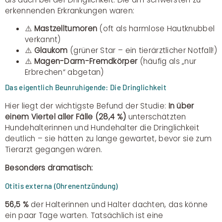
erkennenden Erkrankungen waren:
⚠️
Mastzelltumoren
(oft als harmlose Hautknubbel
verkannt)
⚠️
Glaukom
(grüner Star – ein tierärztlicher Notfall!)
⚠️
Magen-Darm-Fremdkörper
(häufig als „nur
Erbrechen“ abgetan)
Das eigentlich Beunruhigende: Die Dringlichkeit
Hier liegt der wichtigste Befund der Studie:
In über
einem Viertel aller Fälle (28,4 %)
unterschätzten
Hundehalterinnen und Hundehalter die Dringlichkeit
deutlich – sie hätten zu lange gewartet, bevor sie zum
Tierarzt gegangen wären.
Besonders dramatisch:
Otitis externa (Ohrenentzündung)
56,5 %
der Halterinnen und Halter dachten, das könne
ein paar Tage warten. Tatsächlich ist eine