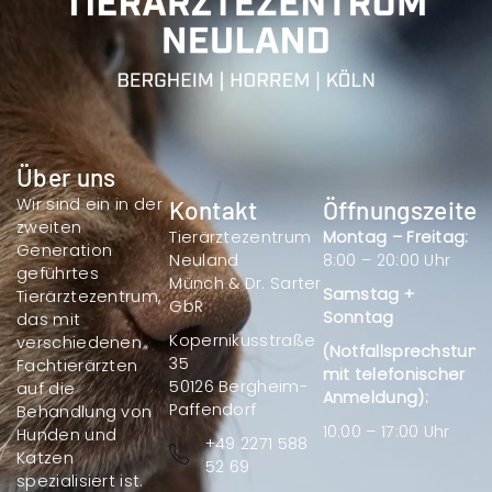
Über uns
Wir sind ein in der
Kontakt
Öffnungszeiten
zweiten
Tierärztezentrum
Montag – Freitag:
Generation
Neuland
8:00 – 20:00 Uhr
geführtes
Münch & Dr. Sarter
Samstag +
Tierärztezentrum,
GbR
Sonntag
das mit
Kopernikusstraße
verschiedenen
(Notfallsprechstund
35
Fachtierärzten
mit telefonischer
50126 Bergheim-
auf die
Anmeldung):
Paffendorf
Behandlung von
10:00 – 17:00 Uhr
Hunden und
+49 2271 588
Katzen
52 69
spezialisiert ist.