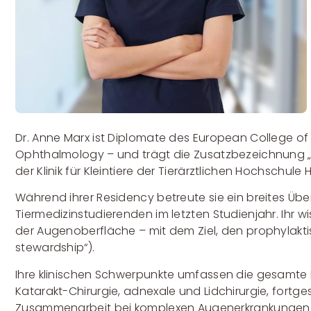
Dr. Anne Marx ist Diplomate des European College of 
Ophthalmology – und trägt die Zusatzbezeichnung „Aug
der Klinik für Kleintiere der Tierärztlichen Hochschul
Während ihrer Residency betreute sie ein breites Übe
Tiermedizinstudierenden im letzten Studienjahr. Ihr 
der Augenoberfläche – mit dem Ziel, den prophylaktis
stewardship“).
Ihre klinischen Schwerpunkte umfassen die gesamte
Katarakt-Chirurgie, adnexale und Lidchirurgie, fortg
Zusammenarbeit bei komplexen Augenerkrankungen