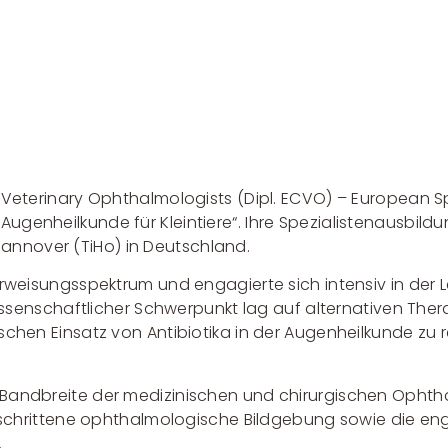
Veterinary Ophthalmologists (Dipl. ECVO) – European Spe
enheilkunde für Kleintiere“. Ihre Spezialistenausbildu
e Hannover (TiHo) in Deutschland.
rweisungsspektrum und engagierte sich intensiv in der 
wissenschaftlicher Schwerpunkt lag auf alternativen The
chen Einsatz von Antibiotika in der Augenheilkunde zu r
 Bandbreite der medizinischen und chirurgischen Ophth
eschrittene ophthalmologische Bildgebung sowie die enge
.