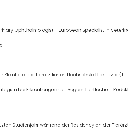
rinary Ophthalmologist – European Specialist in Veter
re
ür Kleintiere der Tierärztlichen Hochschule Hannover (Ti
rategien bei Erkrankungen der Augenoberfläche – Reduk
tzten Studienjahr während der Residency an der Tierär