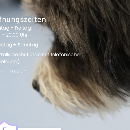
fnungszeiten
tag – Freitag:
 – 20:00 Uhr
stag + Sonntag
tfallsprechstunde mit telefonischer
eldung):
0 – 17:00 Uhr