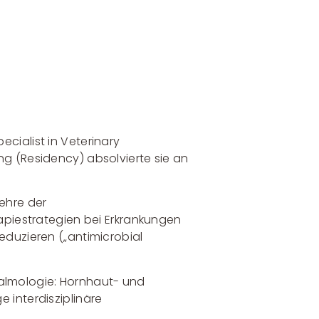
cialist in Veterinary
ng (Residency) absolvierte sie an
Lehre der
rapiestrategien bei Erkrankungen
eduzieren („antimicrobial
almologie: Hornhaut- und
 interdisziplinäre