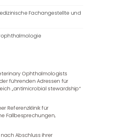
medizinische Fachangestellte und
ärophthalmologie
eterinary Ophthalmologists
r der führenden Adressen für
ich „antimicrobial stewardship“
er Referenzklinik für
che Fallbesprechungen,
 nach Abschluss ihrer