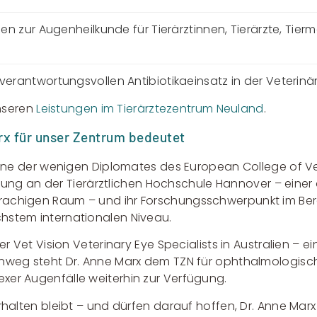
n zur Augenheilkunde für Tierärztinnen, Tierärzte, Tier
erantwortungsvollen Antibiotikaeinsatz in der Veterin
nseren
Leistungen im Tierärztezentrum Neuland
.
arx für unser Zentrum bedeutet
 eine der wenigen Diplomates des European College of V
ildung an der Tierärztlichen Hochschule Hannover – eine
achigen Raum – und ihr Forschungsschwerpunkt im Bere
hstem internationalen Niveau.
 Vet Vision Veterinary Eye Specialists in Australien – ein
inweg steht Dr. Anne Marx dem TZN für ophthalmologis
xer Augenfälle weiterhin zur Verfügung.
rhalten bleibt – und dürfen darauf hoffen, Dr. Anne Marx