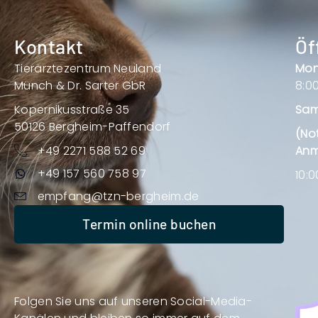
Kontakt
Öf
Tierärztezentrum Neuland
Mon
Münch & Dr. Sarter GbR
8:00
Kopernikusstraße 35
Sam
50126 Bergheim-Paffendorf
(No
+49 2271 588 52 69
Anm
+49 157 560 758 97
10:0
empfang@tzn-bergheim.de
Termin online buchen
Folgen Sie uns auf unseren Social-Media-